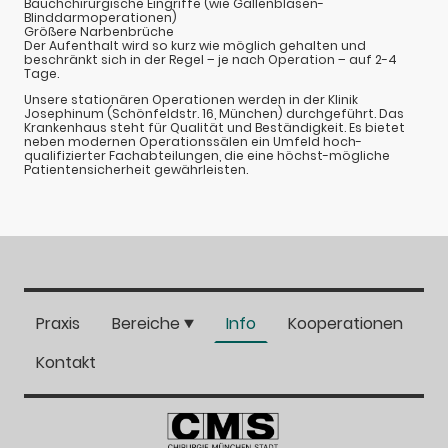
Bauchchirurgische Eingriffe (wie Gallenblasen-
Blinddarmoperationen)
Größere Narbenbrüche
Der Aufenthalt wird so kurz wie möglich gehalten und
beschränkt sich in der Regel – je nach Operation – auf 2-4
Tage.
Unsere stationären Operationen werden in der Klinik
Josephinum (Schönfeldstr. 16, München) durchgeführt. Das
Krankenhaus steht für Qualität und Beständigkeit. Es bietet
neben modernen Operationssälen ein Umfeld hoch-
qualifizierter Fachabteilungen, die eine höchst-mögliche
Patientensicherheit gewährleisten.
Praxis
Bereiche
Info
Kooperationen
Kontakt