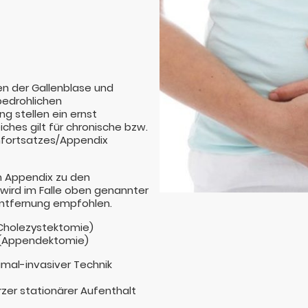
nen der Gallenblase und
sbedrohlichen
g stellen ein ernst
hes gilt für chronische bzw.
fortsatzes/Appendix
h Appendix zu den
wird im Falle oben genannter
Entfernung empfohlen.
(Cholezystektomie)
 (Appendektomie)
imal-invasiver Technik
urzer stationärer Aufenthalt